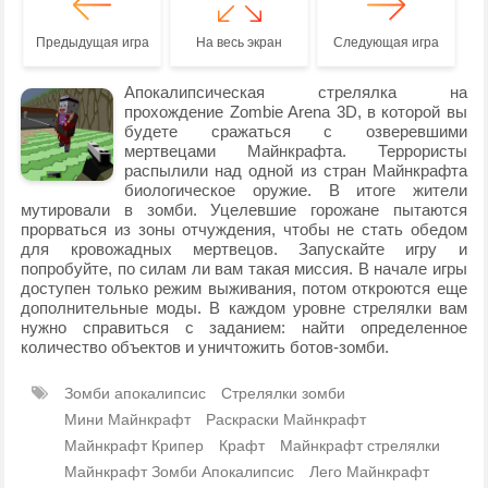
Предыдущая игра
На весь экран
Следующая игра
Апокалипсическая стрелялка на
прохождение Zombie Arena 3D, в которой вы
будете сражаться с озверевшими
мертвецами Майнкрафта. Террористы
распылили над одной из стран Майнкрафта
биологическое оружие. В итоге жители
мутировали в зомби. Уцелевшие горожане пытаются
прорваться из зоны отчуждения, чтобы не стать обедом
для кровожадных мертвецов. Запускайте игру и
попробуйте, по силам ли вам такая миссия. В начале игры
доступен только режим выживания, потом откроются еще
дополнительные моды. В каждом уровне стрелялки вам
нужно справиться с заданием: найти определенное
количество объектов и уничтожить ботов-зомби.
Зомби апокалипсис
Стрелялки зомби
Мини Майнкрафт
Раскраски Майнкрафт
Майнкрафт Крипер
Крафт
Майнкрафт стрелялки
Майнкрафт Зомби Апокалипсис
Лего Майнкрафт