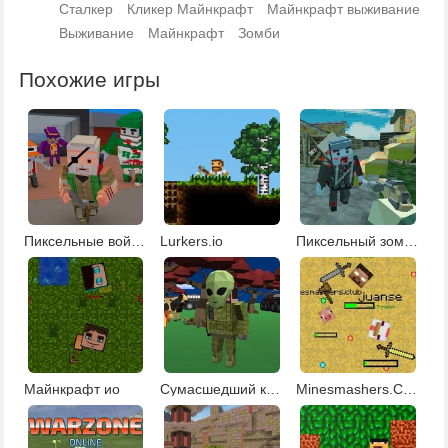
Сталкер
Кликер Майнкрафт
Майнкрафт выживание
Выживание
Майнкрафт
Зомби
Похожие игры
Пиксельные войны 2
Lurkers.io
Пиксельный зомби апокалипсис 3
Майнкрафт ио
Сумасшедший крафт
Minesmashers.Club