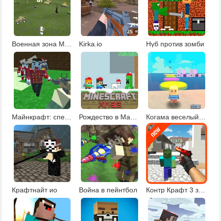
Военная зона Майнкрафта
Kirka.io
Нуб против зомби
Майнкрафт: спецназ против зомби
Рождество в Майнкрафте
Когама веселый паркур Обби
Крафтнайт ио
Война в пейнтбол
Контр Крафт 3 зомби