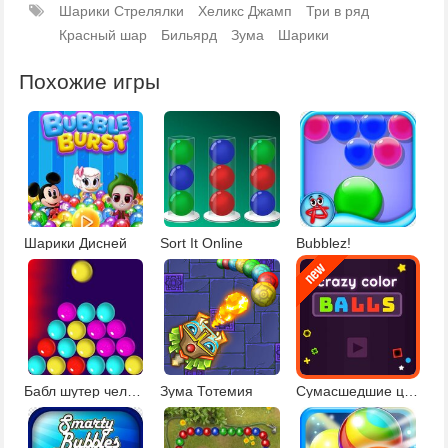
Шарики Стрелялки
Хеликс Джамп
Три в ряд
Красный шар
Бильярд
Зума
Шарики
Похожие игры
Шарики Дисней
Sort It Online
Bubblez!
Бабл шутер челлендж
Зума Тотемия
Сумасшедшие цветные шарики