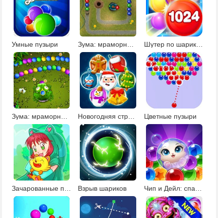
Умные пузыри
Зума: мраморный сад
Шутер по шарикам
Зума: мраморный египетский квест
Новогодняя стрелялка по шарикам
Цветные пузыри
Зачарованные пузыри 2
Взрыв шариков
Чип и Дейл: спасение животных