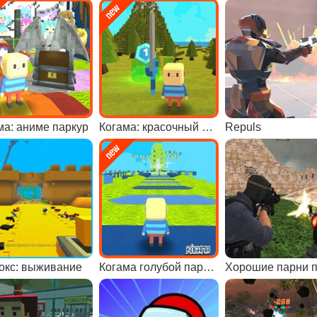
ма: аниме паркур
Когама: красочный паркур
Repuls
окс: выживание
Когама голубой паркур