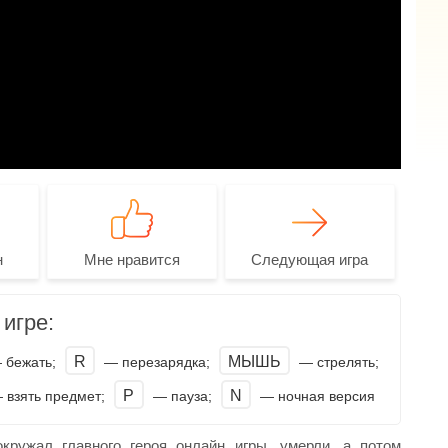
н
Мне нравится
Следующая игра
игре:
R
МЫШЬ
 бежать;
— перезарядка;
— стрелять;
P
N
взять предмет;
— пауза;
— ночная версия
кружал главного героя онлайн игры, умерли, а потом