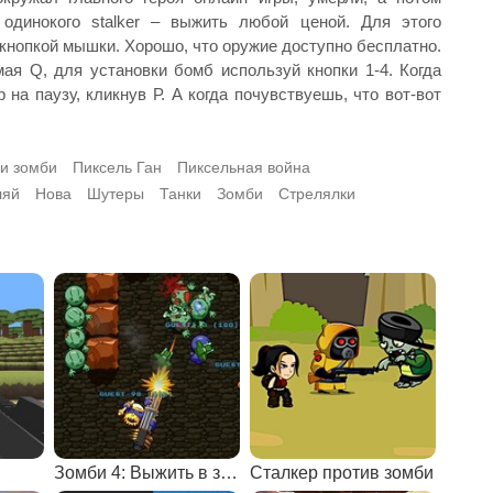
одинокого stalker – выжить любой ценой. Для этого
кнопкой мышки. Хорошо, что оружие доступно бесплатно.
я Q, для установки бомб используй кнопки 1-4. Когда
на паузу, кликнув Р. А когда почувствуешь, что вот-вот
и зомби
Пиксель Ган
Пиксельная война
ляй
Нова
Шутеры
Танки
Зомби
Стрелялки
Зомби 4: Выжить в зомби-апокалипсисе
Сталкер против зомби