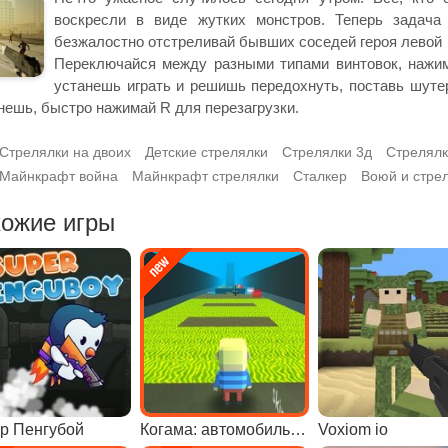
воскресли в виде жутких монстров. Теперь задача 
безжалостно отстреливай бывших соседей героя левой 
Переключайся между разными типами винтовок, нажима
устанешь играть и решишь передохнуть, поставь шутер 
нешь, быстро нажимай R для перезагрузки.
Стрелялки на двоих
Детские стрелялки
Стрелялки 3д
Стрелялк
Майнкрафт война
Майнкрафт стрелялки
Сталкер
Воюй и стре
ожие игры
р Пенгубой
Когама: автомобильный паркур
Voxiom io