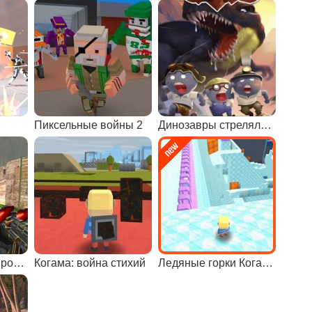
Пиксельные войны 2
Динозавры стрелялки 2
Хорошие парни против плохих
Когама: война стихий
Ледяные горки Когамы