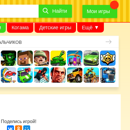
Найти
Найти
игру
Мои игры
и
Когама
Детские игры
Ещё ▼
АЛЬЧИКОВ
Поделись игрой!