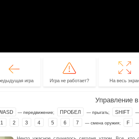
редыдущая игра
Игра не работает?
На весь экра
Управление в 
WASD
ПРОБЕЛ
SHIFT
— передвижение;
— прыгать;
—
1
2
3
4
5
6
7
F
— смена оружия;
— 
Нечто ужасное случилось сегодня утром. Все, кто о