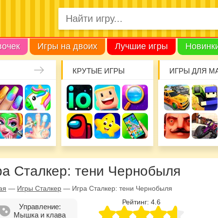
вочек
Игры на двоих
Лучшие игры
Новинк
КРУТЫЕ ИГРЫ
ИГРЫ ДЛЯ М
ра Сталкер: тени Чернобыля
ая
—
Игры Сталкер
—
Игра Сталкер: тени Чернобыля
Рейтинг:
4.6
Управление:
Мышка и клава