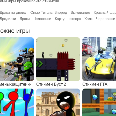
ами игры прокачивайте стикмена.
Драки на двоих
Юные Титаны Вперед
Выживание
Красный ша
Бродилки
Драки
Человечки
Картун нетворк
Халк
Черепашки
ожие игры
мены-защитники
Стикмен Буст 2
Стикмен ГТА