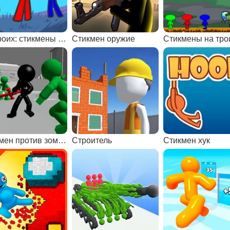
На троих: стикмены на фруктовом острове 2
Стикмен оружие
Стикмены на тро
Стикмен против зомби 3Д
Строитель
Стикмен хук