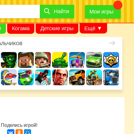
Найти
Найти
игру
Мои игры
и
Когама
Детские игры
Ещё ▼
АЛЬЧИКОВ
Поделись игрой!