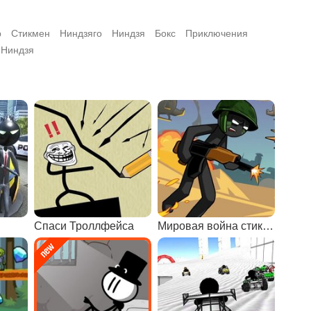
р
Стикмен
Ниндзяго
Ниндзя
Бокс
Приключения
 Ниндзя
Спаси Троллфейса
Мировая война стикменов