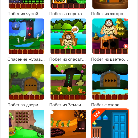
Побег из чужой страны
Побег за ворота деревни
Побег из загородного дома
Спасение журавля
Побег из спасательной шлюпки
Побег из цветного леса 2
Побег за двери усадьбы
Побег из Земли кошек
Побег с озера