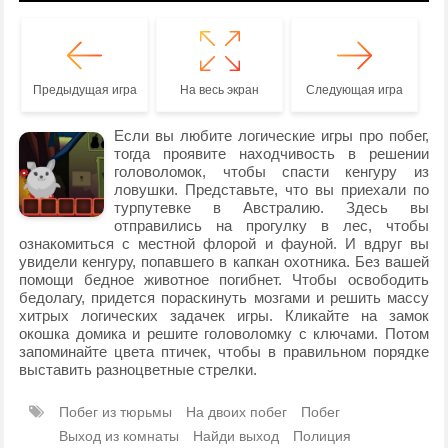
Предыдущая игра
На весь экран
Следующая игра
Если вы любите логические игры про побег,
тогда проявите находчивость в решении
головоломок, чтобы спасти кенгуру из
ловушки. Представьте, что вы приехали по
турпутевке в Австралию. Здесь вы
отправились на прогулку в лес, чтобы
ознакомиться с местной флорой и фауной. И вдруг вы
увидели кенгуру, попавшего в капкан охотника. Без вашей
помощи бедное животное погибнет. Чтобы освободить
бедолагу, придется пораскинуть мозгами и решить массу
хитрых логических задачек игры. Кликайте на замок
окошка домика и решите головоломку с ключами. Потом
запоминайте цвета птичек, чтобы в правильном порядке
выставить разноцветные стрелки.
Побег из тюрьмы
На двоих побег
Побег
Выход из комнаты
Найди выход
Полиция