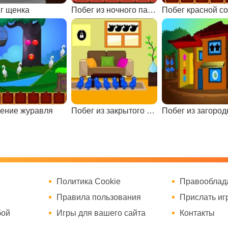
г щенка
Побег из ночного парка
Побег красной с
ение журавля
Побег из закрытого дома
Политика Cookie
Правооблад
Правила пользования
Прислать иг
бой
Игры для вашего сайта
Контакты