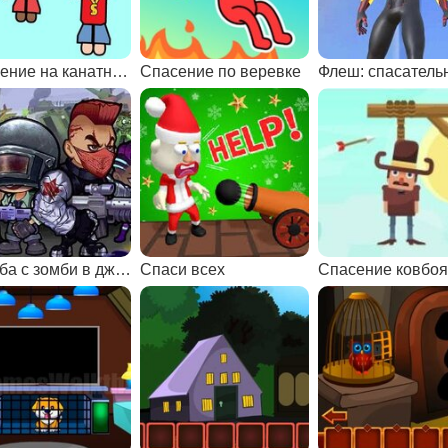
Спасение на канатной дороге
Спасение по веревке
Борьба с зомби в джунглях
Спаси всех
Спасение ковбо