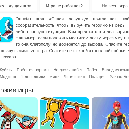
редыдущая игра
Игра не работает?
На весь экра
Онлайн игра «Спаси девушку» приглашает люби
сообразительность, чтобы выручить героиню из беды. 
либо опасную ситуацию. Вам предлагается два вариан
Например, если положить мостиком доску через яму в п
то она благополучно доберется до выхода. Спасите гер
ользнуть мимо монстра. Спасите ее от злой и голодной собаки. 
 пожара.
Кубики
Побег из тюрьмы
На двоих побег
Побег
Выход из ком
Маджонг
Головоломки
Мини
Логические
Полиция
Улитка Бо
ожие игры