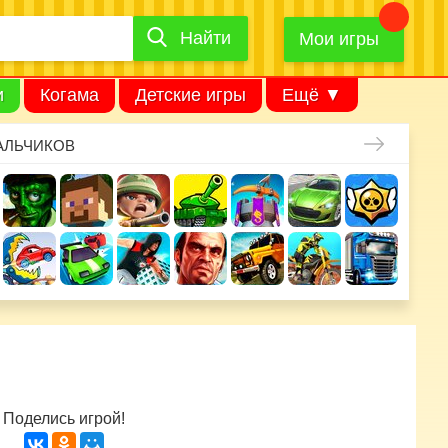
Найти
Найти
игру
Мои игры
и
Когама
Детские игры
Ещё ▼
АЛЬЧИКОВ
Поделись игрой!