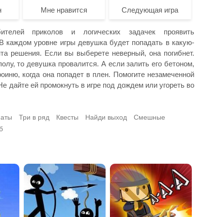
н
Мне нравится
Следующая игра
телей приколов и логических задачек проявить
В каждом уровне игры девушка будет попадать в какую-
та решения. Если вы выберете неверный, она погибнет.
олу, то девушка провалится. А если залить его бетоном,
оиню, когда она попадет в плен. Помогите незамеченной
Не дайте ей промокнуть в игре под дождем или угореть во
наты
Три в ряд
Квесты
Найди выход
Смешные
б