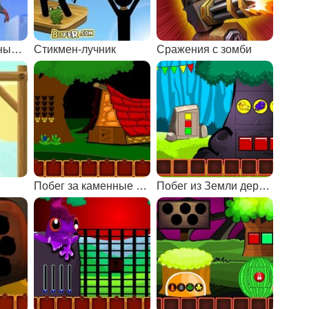
Флеш: спасательные миссии
Стикмен-лучник
Сражения с зомби
я
Побег за каменные ворота
Побег из Земли деревьев