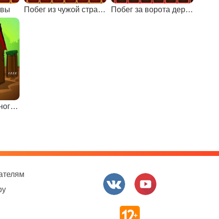
овы
Побег из чужой страны
Побег за ворота деревни
Побег из загородного дома
ателям
ру