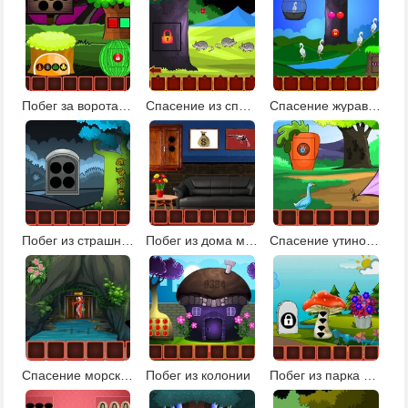
Побег за ворота деревни
Спасение из спокойной земли
Спасение журавля
Побег из страшного леса 2
Побег из дома мафиози
Спасение утиной семьи: эпизод 1
Спасение морского конька
Побег из колонии
Побег из парка фантазий