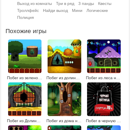
Выход из комнаты
Три в ряд
3 панды
Квесты
Троллфейс
Найди выход
Мини
Логические
Полиция
Похожие игры
Побег из зеленой усадьбы
Побег из долины башен
Побег из леса на Хэллоуин 2
Побег из Долины черепа
Побег из дома на дереве
Побег в черную пятницу