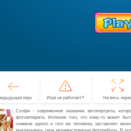
редыдущая игра
Игра не работает?
На весь экра
Сэлфи - современное название автопортрета, кото
фотоаппарата. Иллюзия того, что кому-то может быт
снимков одного и того же человека, заставляет мног
выкладывать свои незамысловатые фотоработы. В этой