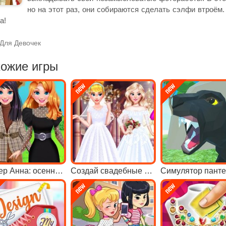
но на этот раз, они собираются сделать сэлфи втроём
а!
Для Девочек
ожие игры
Блогер Анна: осенняя мода
Создай свадебные платья для принцесс
Симулятор пант