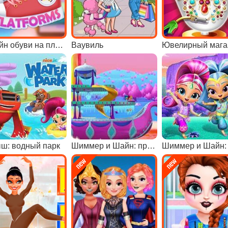
Дизайн обуви на платформе
Ваувиль
Ювелирный мага
ш: водный парк
Шиммер и Шайн: приключения на водопаде