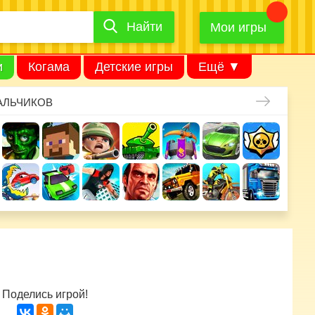
Найти
Найти
игру
Мои игры
и
Когама
Детские игры
Ещё ▼
АЛЬЧИКОВ
Поделись игрой!