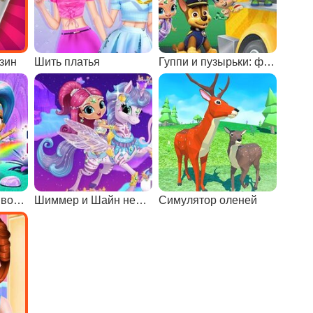
зин
Шить платья
Гуппи и пузырьки: фестиваль еды
Шиммер и Шайн: водопады Зарамей
Шиммер и Шайн небо Зарамей
Симулятор оленей