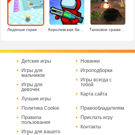
Ледяные горки Когамы
Королевская битва Амонг Ас
Танковое сражение в джунглях
Детские игры
Новинки
Игры для
Игроподборки
мальчиков
Игры всегда с
Игры для
тобой
девочек
Карта сайта
Лучшие игры
Политика Cookie
Правообладателям
Правила
Прислать игру
пользования
Контакты
Игры для вашего