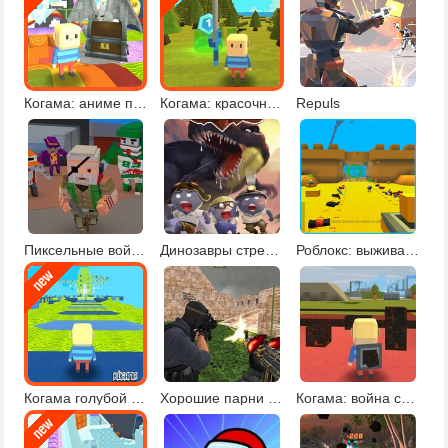
Когама: аниме паркур
Когама: красочный паркур
Repuls
Пиксельные войны 2
Динозавры стрелялки 2
Роблокс: выживание
Когама голубой паркур
Хорошие парни против плохих
Когама: война стихий