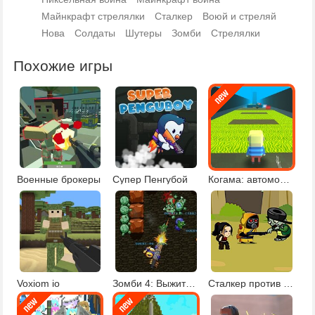
Майнкрафт стрелялки
Сталкер
Воюй и стреляй
Нова
Солдаты
Шутеры
Зомби
Стрелялки
Похожие игры
Военные брокеры
Супер Пенгубой
Когама: автомобильный паркур
Voxiom io
Зомби 4: Выжить в зомби-апокалипсисе
Сталкер против зомби