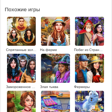
Похожие игры
Спрятанные золотые монеты
На ферме
Побег из Страны чудес
Замороженное поместье
Злая тыква
Фермеры