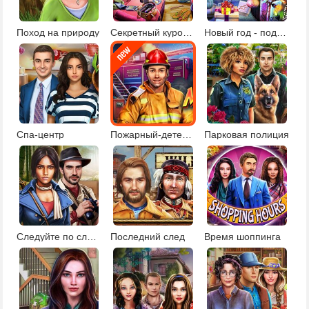
Поход на природу
Секретный курорт для знаменитостей
Новый год - подарки под елкой
Спа-центр
Пожарный-детектив
Парковая полиция
Следуйте по следам
Последний след
Время шоппинга