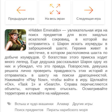
Предыдущая игра
На весь экран
Следующая игра
«Hidden Emeralds» — увлекательная игра на
поиск предметов для всех заядлых
искателей сокровищ, в которой вы
отправитесь с Шарон искать изумруды в
заброшенной шахте. Героиня живет в
местечке, в котором расположена шахта по
добыче изумрудов. О богатствах этого прииска ходит
много легенд. Еще дедушка рассказывал Шарон одну из
них и убеждал, что это правда. Повзрослев, девушка
решила лично проверить правдивость этих историй и
отправилась в шахту на поиски драгоценностей.
Нажимайте «Play Now», чтобы войти в игру. Щелкайте
«Ок», «Task 1» и «Search». Справа перечисляются
объекты, которые нужно отыскать. Осматривайте
территорию и кликайте на найденное.
Вспыш и чудо-машинки
Алавар
Другие игры
Поиск предметов
Пираты карибского моря