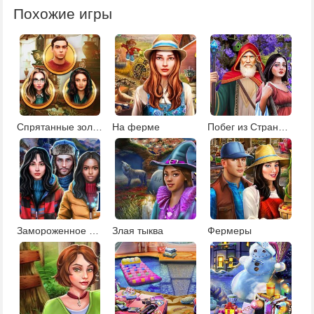
Похожие игры
Спрятанные золотые монеты
На ферме
Побег из Страны чудес
Замороженное поместье
Злая тыква
Фермеры