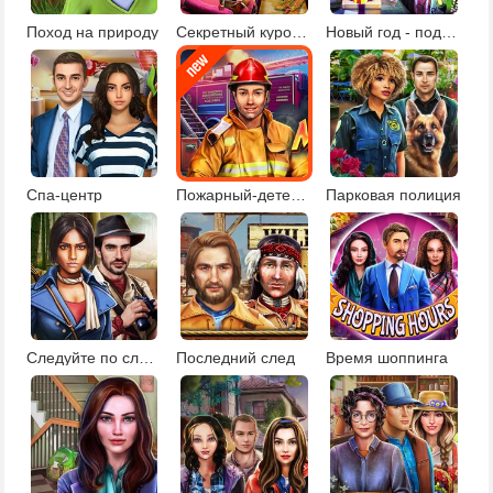
Поход на природу
Секретный курорт для знаменитостей
Новый год - подарки под елкой
Спа-центр
Пожарный-детектив
Парковая полиция
Следуйте по следам
Последний след
Время шоппинга