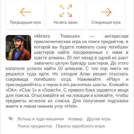
Предыдущая игра
На весь экран
Следующая игра
«Miners Treasure» — интересная
приключенческая игра на поиск предметов, в
которой вы будете помогать сыну погибших
шахтеров найти похороненные с ними в
шахте алмазы. 20 лет назад в одной из шахт
завалило целую бригаду шахтеров. До этого
копатели успели найти 10 алмазов. С тех пор никто не
решался туда идти. Но сегодня Алан решил отыскать
сокровища погибшего отца. Нажимайте «Play» и
присоединяйтесь к герою в его раскопках шахты. Кликайте
«Ok», «Clue 1» и «Search». С правого бока задаются вещи
для поиска. Отыскивайте их на локации и кликайте, чтобы
предметы исчезли из списка. Для получения подсказки
жмите в левом нижнем углу «Hint».
Вспыш и чудо-машинки
Алавар
Другие игры
Поиск предметов
Пираты карибского моря