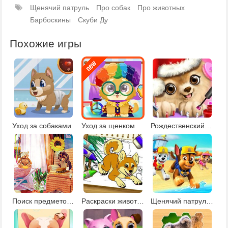
Щенячий патруль
Про собак
Про животных
Барбоскины
Скуби Ду
Похожие игры
Уход за собаками
Уход за щенком
Рождественский салон красоты
Поиск предметов для детей 5-6 лет
Раскраски животных с креатором 2
Щенячий патруль морской патруль