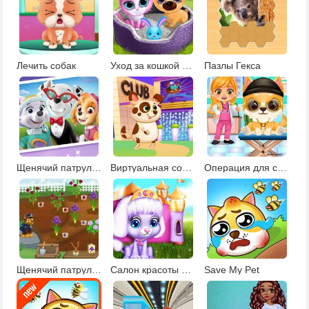
Лечить собак
Уход за кошкой и собакой
Пазлы Гекса
Щенячий патруль фотосессия
Виртуальная собака
Операция для собаки
Щенячий патруль Операция спасение сада
Салон красоты для питомцев
Save My Pet