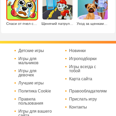
Спаси от пчел собаку
Щенячий патруль: Сабвей Серф
Уход за щенками принцесс
Детские игры
Новинки
Игры для
Игроподборки
мальчиков
Игры всегда с
Игры для
тобой
девочек
Карта сайта
Лучшие игры
Политика Cookie
Правообладателям
Правила
Прислать игру
пользования
Контакты
Игры для вашего
сайта