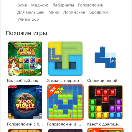
Зума
Маджонг
Лабиринты
Головоломки
Для малышей
Мини
Логические
Бродилки
Улитка Боб
Похожие игры
Волшебный лес: 10х10
Закрась территорию
Соедини одной линией 2
Головоломки с блоками 2
Головоломки и остров
Квест с драгоценными камнями