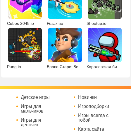
Cubes 2048.io
Резак ио
Shootup.io
Pung.io
Браво Старс: Betrayal.io
Королевская битва Амонг Ас
Детские игры
Новинки
Игры для
Игроподборки
мальчиков
Игры всегда с
Игры для
тобой
девочек
Карта сайта