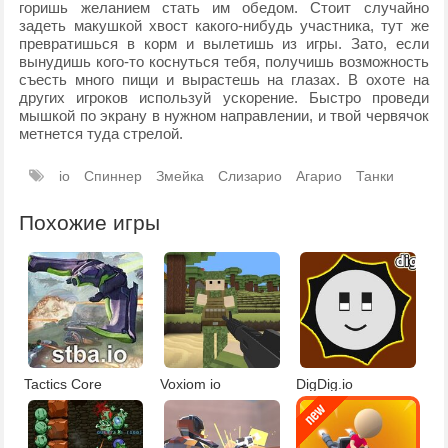
горишь желанием стать им обедом. Стоит случайно
задеть макушкой хвост какого-нибудь участника, тут же
превратишься в корм и вылетишь из игры. Зато, если
вынудишь кого-то коснуться тебя, получишь возможность
съесть много пищи и вырастешь на глазах. В охоте на
других игроков используй ускорение. Быстро проведи
мышкой по экрану в нужном направлении, и твой червячок
метнется туда стрелой.
io
Спиннер
Змейка
Слизарио
Агарио
Танки
Похожие игры
Tactics Core
Voxiom io
DigDig.io