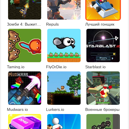
Зомби 4: Выжить в зомби-апокалипсисе
Repuls
Лучший гонщик
Taming.io
FlyOrDie.io
Starblast io
Mudwars io
Lurkers.io
Военные брокеры