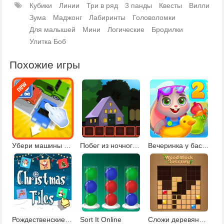
Кубики
Линии
Три в ряд
3 панды
Квесты
Вилли
Зума
Маджонг
Лабиринты
Головоломки
Для малышей
Мини
Логические
Бродилки
Улитка Боб
Похожие игры
Убери машины с парковки
Побег из ночного парка
Вечеринка у бассейна 2
Рождественские плитки 2
Sort It Online
Сложи деревянные блоки