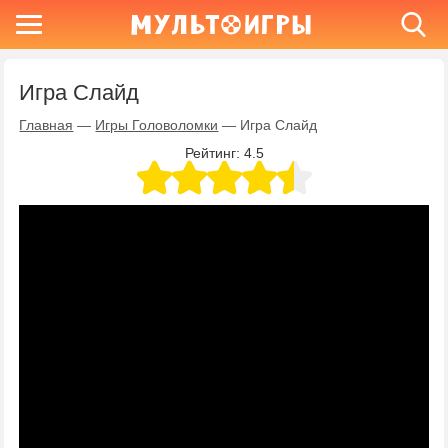
Игра Слайд
Главная
—
Игры Головоломки
—
Игра Слайд
Рейтинг:
4.5