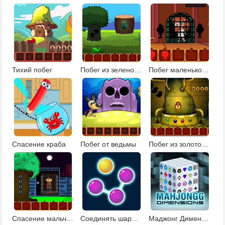
Тихий побег
Побег из зеленой усадьбы
Побег маленькой девочки
Спасение краба
Побег от ведьмы
Побег из золотого рудника
Спасение мальчика
Соединять шарики 2
Маджонг Дименсионс