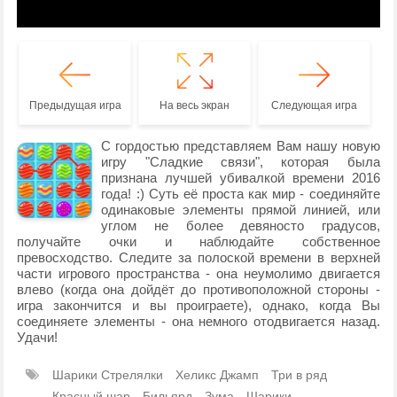
Предыдущая игра
На весь экран
Следующая игра
С гордостью представляем Вам нашу новую
игру "Сладкие связи", которая была
признана лучшей убивалкой времени 2016
года! :) Суть её проста как мир - соединяйте
одинаковые элементы прямой линией, или
углом не более девяносто градусов,
получайте очки и наблюдайте собственное
превосходство. Следите за полоской времени в верхней
части игрового пространства - она неумолимо двигается
влево (когда она дойдёт до противоположной стороны -
игра закончится и вы проиграете), однако, когда Вы
соединяете элементы - она немного отодвигается назад.
Удачи!
Шарики Стрелялки
Хеликс Джамп
Три в ряд
Красный шар
Бильярд
Зума
Шарики