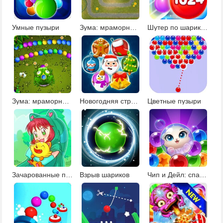
Умные пузыри
Зума: мраморный сад
Шутер по шарикам
Зума: мраморный египетский квест
Новогодняя стрелялка по шарикам
Цветные пузыри
Зачарованные пузыри 2
Взрыв шариков
Чип и Дейл: спасение животных