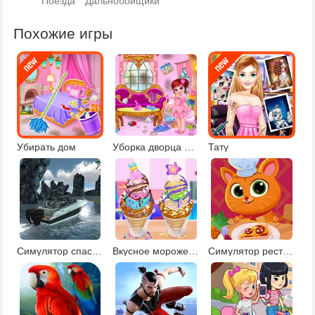
Поезда
Дальнобойщики
Похожие игры
Убирать дом
Уборка дворца принцессы
Тату
Симулятор спасательной лодки
Вкусное мороженое Чуррос
Симулятор ресторана