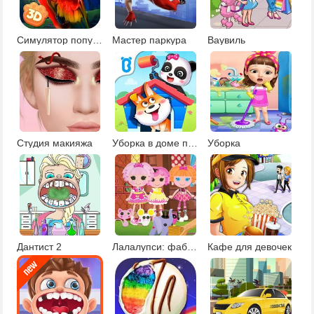
Симулятор попугая
Мастер паркура
Ваувиль
Студия макияжа
Уборка в доме панды
Уборка
Дантист 2
Лалалупси: фабрика кукол
Кафе для девочек