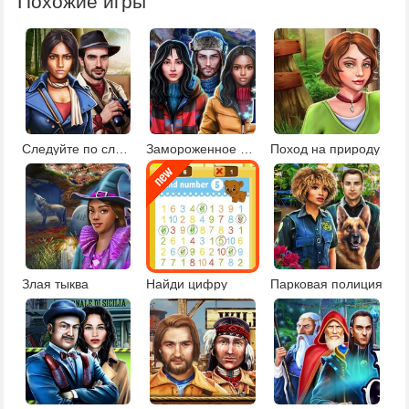
Похожие игры
Следуйте по следам
Замороженное поместье
Поход на природу
Злая тыква
Найди цифру
Парковая полиция