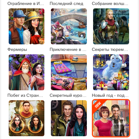
Ограбление в Италии
Последний след
Собрание волшебников
Фермеры
Приключение в Зимней стране
Секреты тюремного замка
Побег из Страны чудес
Секретный курорт для знаменитостей
Новый год - подарки под елкой