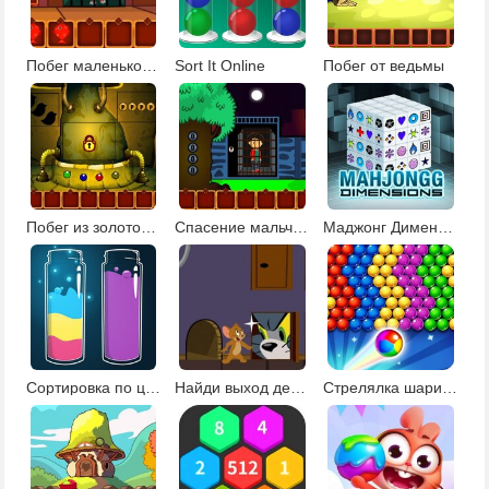
Побег маленькой девочки
Sort It Online
Побег от ведьмы
Побег из золотого рудника
Спасение мальчика
Маджонг Дименсионс
Сортировка по цветам
Найди выход детская
Стрелялка шариками 5