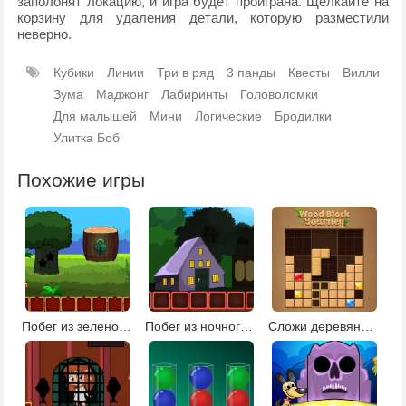
заполонят локацию, и игра будет проиграна. Щелкайте на
корзину для удаления детали, которую разместили
неверно.
Кубики
Линии
Три в ряд
3 панды
Квесты
Вилли
Зума
Маджонг
Лабиринты
Головоломки
Для малышей
Мини
Логические
Бродилки
Улитка Боб
Похожие игры
Побег из зеленой усадьбы
Побег из ночного парка
Сложи деревянные блоки