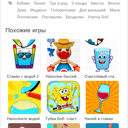
Кубики
Линии
Три в ряд
3 панды
Квесты
Вилли
Зума
Маджонг
Головоломки
Для малышей
Мини
Логические
Рисовалки
Бродилки
Улитка Боб
Похожие игры
Стакан с водой 2
Наполни бассейн Бадди 4
Счастливый стакан 7
Наполните водой
Губка Боб: счастливый стакан
Налей в стакан