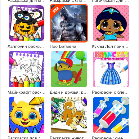
Раскраски для малышей
Раскраски с блестками и нейл-арт
Логическая для детей 5 лет
Хэллоуин раскраски и рисовалки
Про Бэтмена
Куклы Лол принцессы
Майнкрафт раскраски
Диди и друзья: развивающие раскраски
Раскраски с блестками
Раскраски для детей 2
Раскраски животных с креатором 2
Раскраски: смешай цвета