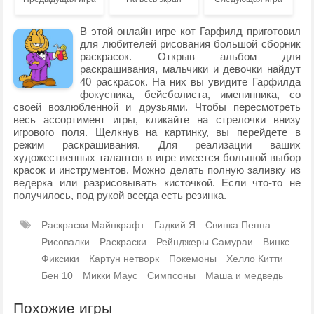
В этой онлайн игре кот Гарфилд приготовил
для любителей рисования большой сборник
раскрасок. Открыв альбом для
раскрашивания, мальчики и девочки найдут
40 раскрасок. На них вы увидите Гарфилда
фокусника, бейсболиста, именинника, со
своей возлюбленной и друзьями. Чтобы пересмотреть
весь ассортимент игры, кликайте на стрелочки внизу
игрового поля. Щелкнув на картинку, вы перейдете в
режим раскрашивания. Для реализации ваших
художественных талантов в игре имеется большой выбор
красок и инструментов. Можно делать полную заливку из
ведерка или разрисовывать кисточкой. Если что-то не
получилось, под рукой всегда есть резинка.
Раскраски Майнкрафт
Гадкий Я
Свинка Пеппа
Рисовалки
Раскраски
Рейнджеры Самураи
Винкс
Фиксики
Картун нетворк
Покемоны
Хелло Китти
Бен 10
Микки Маус
Симпсоны
Маша и медведь
Похожие игры