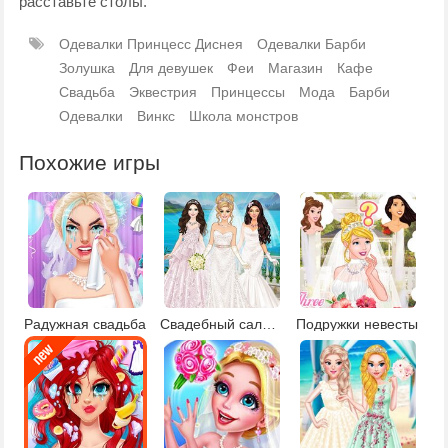
расставьте столы.
Одевалки Принцесс Диснея
Одевалки Барби
Золушка
Для девушек
Феи
Магазин
Кафе
Свадьба
Эквестрия
Принцессы
Мода
Барби
Одевалки
Винкс
Школа монстров
Похожие игры
Радужная свадьба
Свадебный салон 2
Подружки невесты