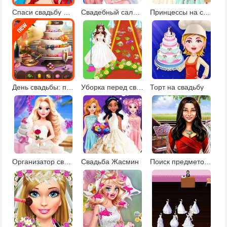
Спаси свадьбу Ариэль
Свадебный салон красоты 2
Принцессы на свадьбе
День свадьбы: поиск предметов
Уборка перед свадьбой
Торт на свадьбу
Организатор свадьбы Эльзы
Свадьба Жасмин
Поиск предметов: подготовка к свадьбе