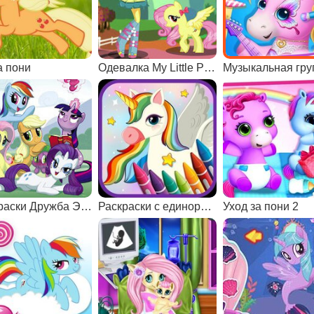
а пони
Одевалка My Little Pony
Раскраски Дружба Это Чудо
Раскраски с единорогами
Уход за пони 2