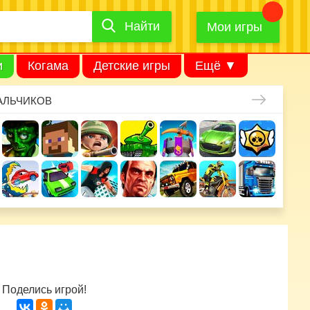
Найти
Найти
игру
Мои игры
и
Когама
Детские игры
Ещё ▼
АЛЬЧИКОВ
Поделись игрой!