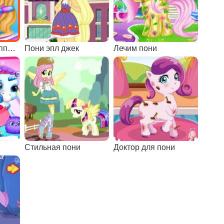
Музыкальная группа сестер пони
Пони эпл джек
Лечим пони
Стильная пони
Доктор для пони