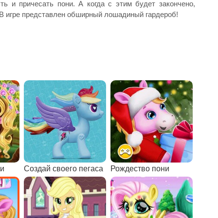
ь и причесать пони. А когда с этим будет закончено,
 В игре представлен обширный лошадиный гардероб!
ни
Создай своего пегаса
Рождество пони