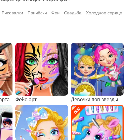
Рисовалки
Причёски
Феи
Свадьба
Холодное сердце
арта
Фейс-арт
Девочки поп-звезды