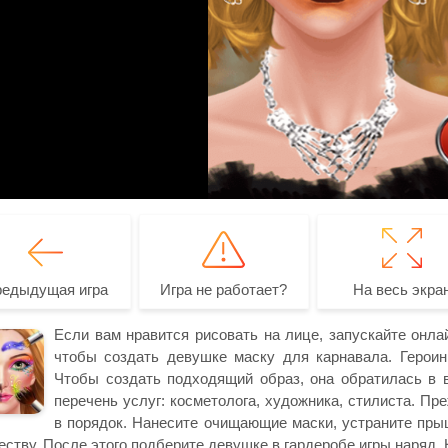
редыдущая игра
Игра не работает?
На весь экра
Если вам нравится рисовать на лице, запускайте онла
чтобы создать девушке маску для карнавала. Героин
Чтобы создать подходящий образ, она обратилась в 
перечень услуг: косметолога, художника, стилиста. Пр
в порядок. Нанесите очищающие маски, устраните пры
еству. После этого подберите девушке в гардеробе игры наряд.