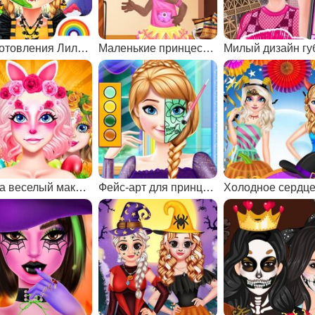
Приготовления Лили к Хэллоуину
Маленькие принцессы в салоне красоты
Пасха веселый макияж
Фейс-арт для принцесс