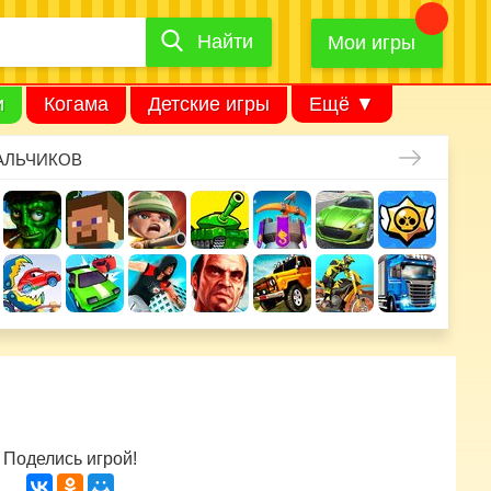
Найти
Найти
игру
Мои игры
и
Когама
Детские игры
Ещё ▼
АЛЬЧИКОВ
Поделись игрой!