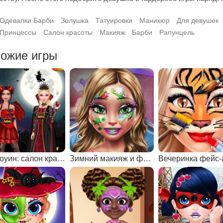
Одевалки Барби
Золушка
Татуировки
Маникюр
Для девушек
Принцессы
Салон красоты
Макияж
Барби
Рапунцель
ожие игры
Хэллоуин: салон красоты
Зимний макияж и фейс-арт
Вечеринка фейс-