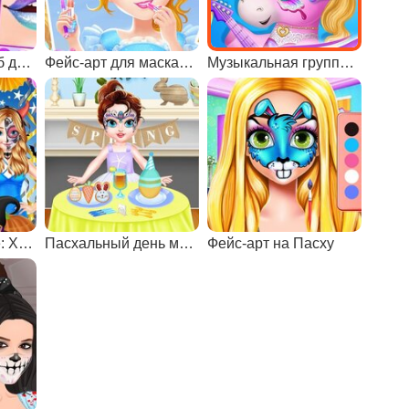
Милый дизайн губ для Маринетт
Фейс-арт для маскарада
Музыкальная группа сестер пони
Холодное сердце: Хэллоуин
Пасхальный день малышки Тейлор
Фейс-арт на Пасху