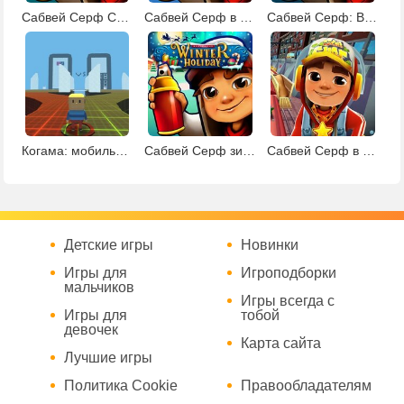
Сабвей Серф Сингапур
Сабвей Серф в Лондоне
Сабвей Серф: Венис-Бич
Когама: мобильные игры
Сабвей Серф зимние каникулы
Сабвей Серф в Нью-Йорке
Детские игры
Новинки
Игры для
Игроподборки
мальчиков
Игры всегда с
Игры для
тобой
девочек
Карта сайта
Лучшие игры
Политика Cookie
Правообладателям