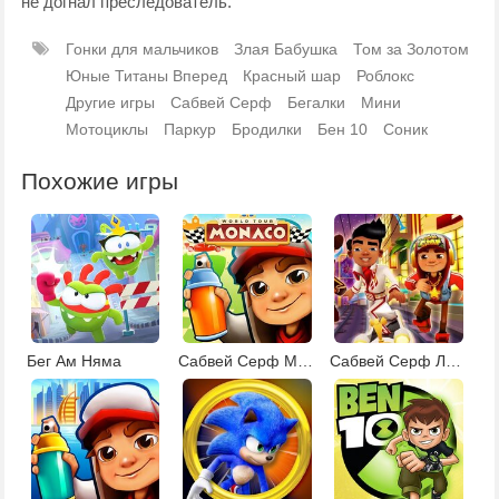
не догнал преследователь.
Гонки для мальчиков
Злая Бабушка
Том за Золотом
Юные Титаны Вперед
Красный шар
Роблокс
Другие игры
Сабвей Серф
Бегалки
Мини
Мотоциклы
Паркур
Бродилки
Бен 10
Соник
Похожие игры
Бег Ам Няма
Сабвей Серф Монако
Сабвей Серф Лас-Вегас