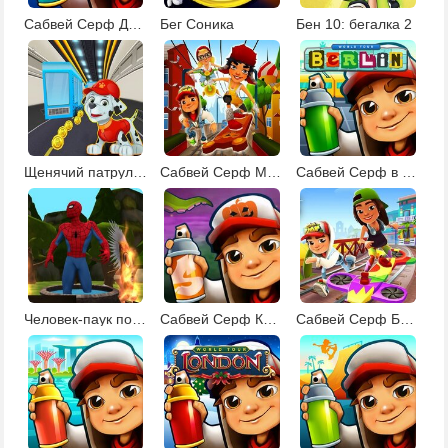
Сабвей Серф Дубай
Бег Соника
Бен 10: бегалка 2
Щенячий патруль: Сабвей Серф
Сабвей Серф Москва
Сабвей Серф в Берлине
Человек-паук побег из джунглей
Сабвей Серф Кембридж
Сабвей Серф Буэнос-Айрес