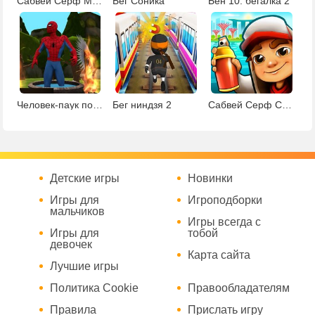
Сабвей Серф Монако
Бег Соника
Бен 10: бегалка 2
Человек-паук побег из джунглей
Бег ниндзя 2
Сабвей Серф Сингапур
Детские игры
Новинки
Игры для
Игроподборки
мальчиков
Игры всегда с
Игры для
тобой
девочек
Карта сайта
Лучшие игры
Политика Cookie
Правообладателям
Правила
Прислать игру