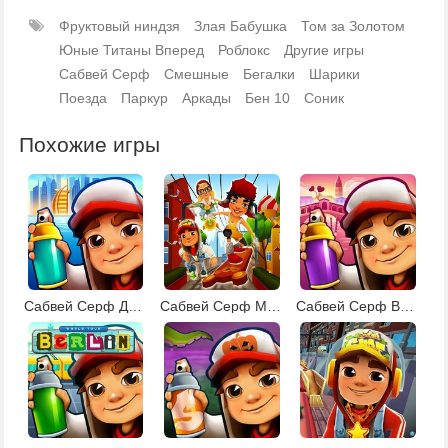
Фруктовый ниндзя
Злая Бабушка
Том за Золотом
Юные Титаны Вперед
Роблокс
Другие игры
Сабвей Серф
Смешные
Бегалки
Шарики
Поезда
Паркур
Аркады
Бен 10
Соник
Похожие игры
Сабвей Серф Дубай
Сабвей Серф Москва
Сабвей Серф Венеция