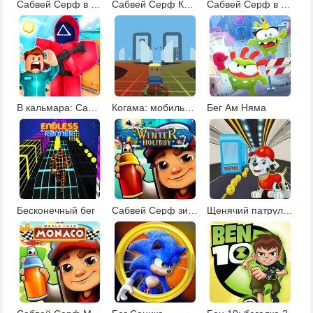
Сабвей Серф в Берлине
Сабвей Серф Кембридж
Сабвей Серф в Нью-Йорке
В кальмара: Сабвей Серф
Когама: мобильные игры
Бег Ам Няма
Бесконечный бег
Сабвей Серф зимние каникулы
Щенячий патруль: Сабвей Серф