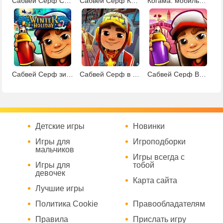
Сабвей Серф Сингапур
Сабвей Серф Кембридж
Когама: мобильные игры
Сабвей Серф зимние каникулы
Сабвей Серф в Нью-Йорке
Сабвей Серф Венеция
Детские игры
Новинки
Игры для
Игроподборки
мальчиков
Игры всегда с
Игры для
тобой
девочек
Карта сайта
Лучшие игры
Политика Cookie
Правообладателям
Правила
Прислать игру