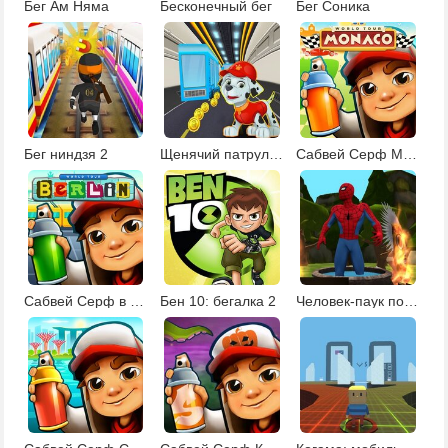
Бег Ам Няма
Бесконечный бег
Бег Соника
Бег ниндзя 2
Щенячий патруль: Сабвей Серф
Сабвей Серф Монако
Сабвей Серф в Берлине
Бен 10: бегалка 2
Человек-паук побег из джунглей