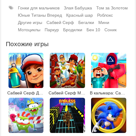
Гонки для мальчиков
Злая Бабушка
Том за Золотом
Юные Титаны Вперед
Красный шар
Роблокс
Другие игры
Сабвей Серф
Бегалки
Мини
Мотоциклы
Паркур
Бродилки
Бен 10
Соник
Похожие игры
Сабвей Серф Дубай
Сабвей Серф Москва
В кальмара: Сабвей Серф