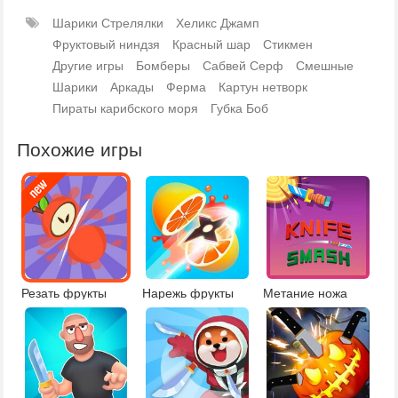
Шарики Стрелялки
Хеликс Джамп
Фруктовый ниндзя
Красный шар
Стикмен
Другие игры
Бомберы
Сабвей Серф
Смешные
Шарики
Аркады
Ферма
Картун нетворк
Пираты карибского моря
Губка Боб
Похожие игры
Резать фрукты
Нарежь фрукты
Метание ножа