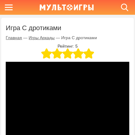
Игра С дротиками
Главная
—
Игры Аркады
—
Игра С дротиками
Рейтинг:
5