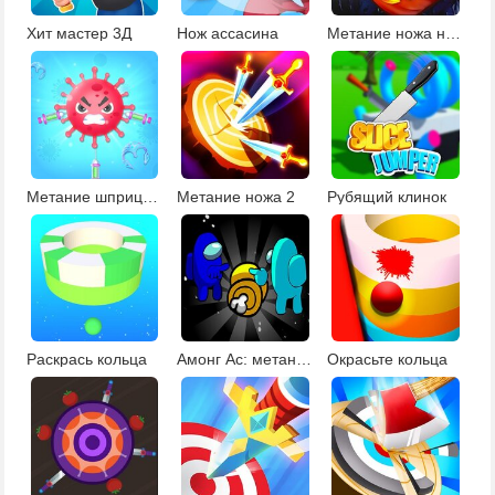
Хит мастер 3Д
Нож ассасина
Метание ножа на Хэллоуин
Метание шприцов в коронавирус
Метание ножа 2
Рубящий клинок
Раскрась кольца
Амонг Ас: метание ножа
Окрасьте кольца