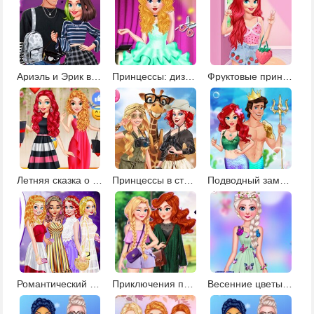
Ариэль и Эрик в стиле e-girl и e-boy
Принцессы: дизайн платьев для балерин
Фруктовые принты для принцесс
Летняя сказка о принцессе
Принцессы в стиле сафари
Подводный замок русалочки
Романтический стиль для принцесс
Приключения принцесс в социальных сетях
Весенние цветы для принцесс Диснея