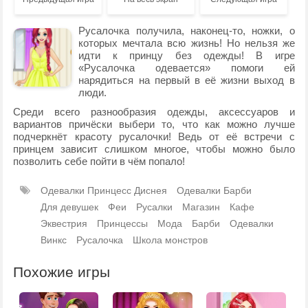
Русалочка получила, наконец-то, ножки, о
которых мечтала всю жизнь! Но нельзя же
идти к принцу без одежды! В игре
«Русалочка одевается» помоги ей
нарядиться на первый в её жизни выход в
люди.
Среди всего разнообразия одежды, аксессуаров и
вариантов причёски выбери то, что как можно лучше
подчеркнёт красоту русалочки! Ведь от её встречи с
принцем зависит слишком многое, чтобы можно было
позволить себе пойти в чём попало!
Одевалки Принцесс Диснея
Одевалки Барби
Для девушек
Феи
Русалки
Магазин
Кафе
Эквестрия
Принцессы
Мода
Барби
Одевалки
Винкс
Русалочка
Школа монстров
Похожие игры