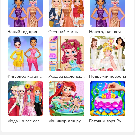
Новый год принцесс
Осенний стиль для принцесс
Новогодняя вечеринка Анны и Эльзы
Фигурное катание принцесс
Уход за маленькой русалочкой Ариэль
Подружки невесты
Мода на все сезоны
Маникюр для русалочки
Готовим торт Русалка