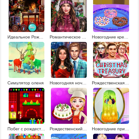
Идеальное Рождество
Романтическое Рождество
Новогодние крендельки
Симулятор оленя
Новогодняя ночь: поиск предметов
Рождественская сокровищница
Побег с рождественской вечеринки
Рождественский торт
Новогодние прически