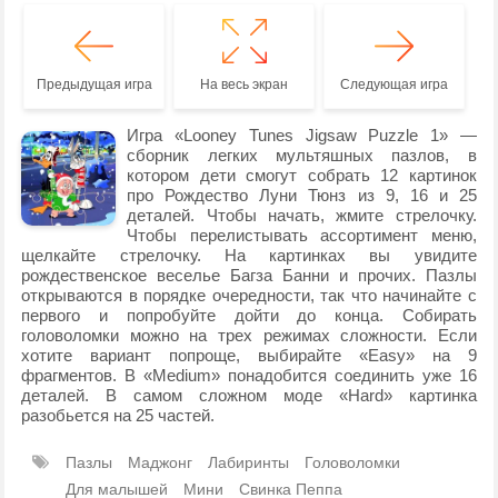
Предыдущая игра
На весь экран
Следующая игра
Игра «Looney Tunes Jigsaw Puzzle 1» —
сборник легких мультяшных пазлов, в
котором дети смогут собрать 12 картинок
про Рождество Луни Тюнз из 9, 16 и 25
деталей. Чтобы начать, жмите стрелочку.
Чтобы перелистывать ассортимент меню,
щелкайте стрелочку. На картинках вы увидите
рождественское веселье Багза Банни и прочих. Пазлы
открываются в порядке очередности, так что начинайте с
первого и попробуйте дойти до конца. Собирать
головоломки можно на трех режимах сложности. Если
хотите вариант попроще, выбирайте «Easy» на 9
фрагментов. В «Medium» понадобится соединить уже 16
деталей. В самом сложном моде «Hard» картинка
разобьется на 25 частей.
Пазлы
Маджонг
Лабиринты
Головоломки
Для малышей
Мини
Свинка Пеппа