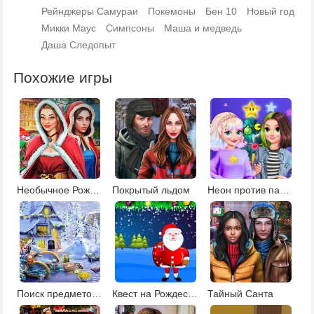
Рейнджеры Самураи
Покемоны
Бен 10
Новый год
Микки Маус
Симпсоны
Маша и медведь
Даша Следопыт
Похожие игры
Необычное Рождество
Покрытый льдом
Неон против пастель: декор елки
Поиск предметов на Рождество
Квест на Рождество: эпизод 1
Тайный Санта