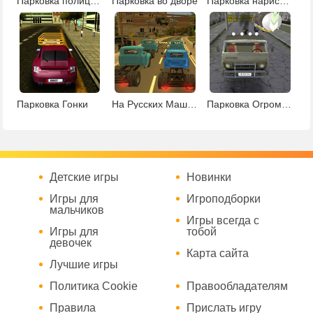
Парковка полицейского суперкара
Парковка во дворе
Парковка нарисуй маршрут
Парковка Гонки
На Русских Машинах
Парковка Огромного Тягача
Детские игры
Новинки
Игры для
Игроподборки
мальчиков
Игры всегда с
Игры для
тобой
девочек
Карта сайта
Лучшие игры
Политика Cookie
Правообладателям
Правила
Прислать игру