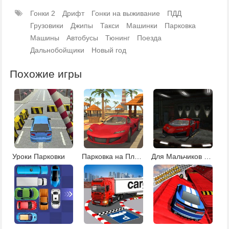
Гонки 2
Дрифт
Гонки на выживание
ПДД
Грузовики
Джипы
Такси
Машинки
Парковка
Машины
Автобусы
Тюнинг
Поезда
Дальнобойщики
Новый год
Похожие игры
Уроки Парковки
Парковка на Пляже
Для Мальчиков Парковка