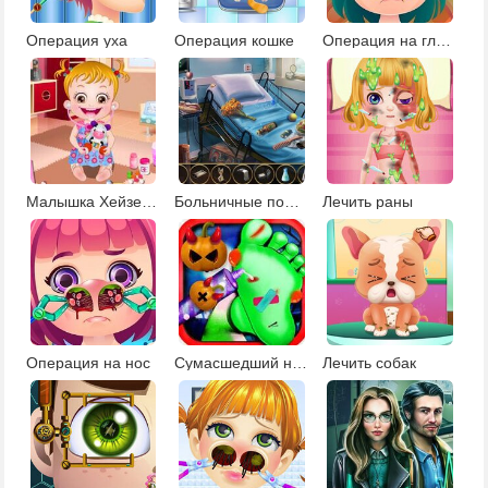
Операция уха
Операция кошке
Операция на глаза
Малышка Хейзел на операции
Больничные помощники
Лечить раны
Операция на нос
Сумасшедший ногтевой доктор
Лечить собак