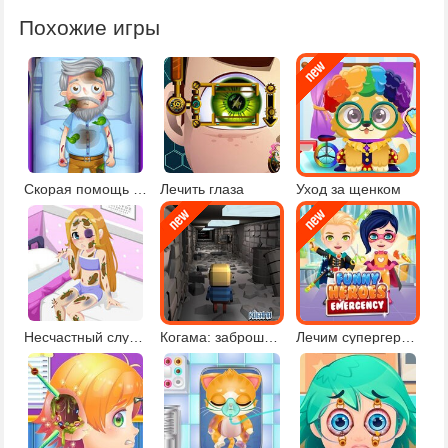
Похожие игры
Скорая помощь пострадавшим
Лечить глаза
Уход за щенком
Несчастный случай
Когама: заброшенная больница
Лечим супергероев