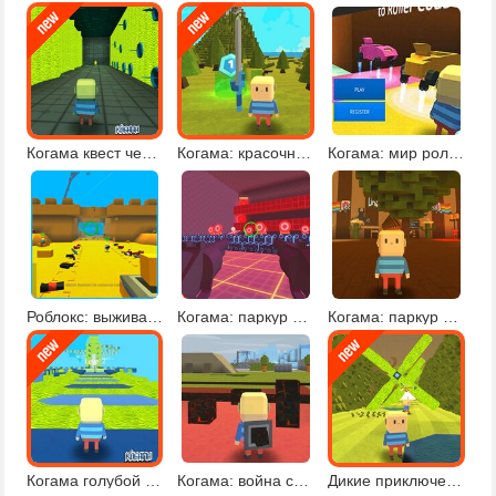
Когама квест челлендж
Когама: красочный паркур
Когама: мир роликовых машин онлайн
Роблокс: выживание
Когама: паркур и шутер
Когама: паркур в лесу
Когама голубой паркур
Когама: война стихий
Дикие приключения в Когаме