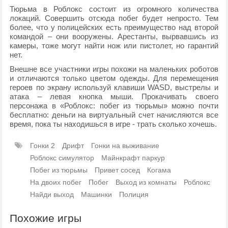
Тюрьма в Роблокс состоит из огромного количества
локаций. Совершить отсюда побег будет непросто. Тем
более, что у полицейских есть преимущество над второй
командой – они вооружены. Арестанты, вырвавшись из
камеры, тоже могут найти нож или пистолет, но гарантий
нет.
Внешне все участники игры похожи на маленьких роботов
и отличаются только цветом одежды. Для перемещения
героев по экрану используй клавиши WASD, выстрелы и
атака – левая кнопка мыши. Прокачивать своего
персонажа в «Роблокс: побег из тюрьмы» можно почти
бесплатно: деньги на виртуальный счет начисляются все
время, пока ты находишься в игре - трать сколько хочешь.
Гонки 2
Дрифт
Гонки на выживание
Роблокс симулятор
Майнкрафт паркур
Побег из тюрьмы
Привет сосед
Когама
На двоих побег
Побег
Выход из комнаты
Роблокс
Найди выход
Машинки
Полиция
Похожие игры