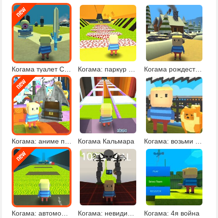
Когама туалет Скибиди
Когама: паркур со звездами
Когама рождественское приключение
Когама: аниме паркур
Когама Кальмара
Когама: возьми кошку или собаку
Когама: автомобильный паркур
Когама: невидимый паркур
Когама: 4я война