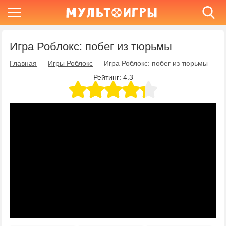
Игра Роблокс: побег из тюрьмы
Главная
—
Игры Роблокс
—
Игра Роблокс: побег из тюрьмы
Рейтинг:
4.3