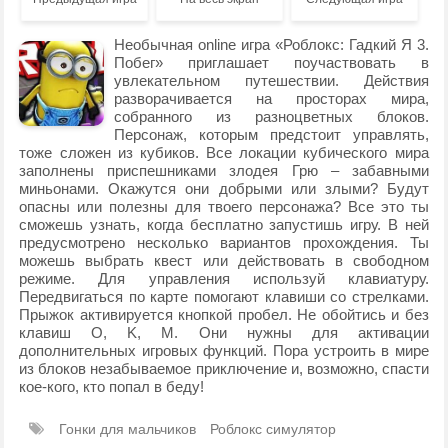
Необычная online игра «Роблокс: Гадкий Я 3.
Побег» приглашает поучаствовать в
увлекательном путешествии. Действия
разворачивается на просторах мира,
собранного из разноцветных блоков.
Персонаж, которым предстоит управлять,
тоже сложен из кубиков. Все локации кубического мира
заполнены приспешниками злодея Грю – забавными
миньонами. Окажутся они добрыми или злыми? Будут
опасны или полезны для твоего персонажа? Все это ты
сможешь узнать, когда бесплатно запустишь игру. В ней
предусмотрено несколько вариантов прохождения. Ты
можешь выбрать квест или действовать в свободном
режиме. Для управления используй клавиатуру.
Передвигаться по карте помогают клавиши со стрелками.
Прыжок активируется кнопкой пробел. Не обойтись и без
клавиш O, K, M. Они нужны для активации
дополнительных игровых функций. Пора устроить в мире
из блоков незабываемое приключение и, возможно, спасти
кое-кого, кто попал в беду!
Гонки для мальчиков
Роблокс симулятор