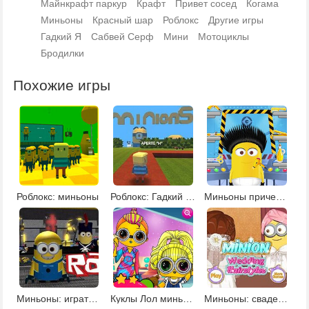
Майнкрафт паркур
Крафт
Привет сосед
Когама
Миньоны
Красный шар
Роблокс
Другие игры
Гадкий Я
Сабвей Серф
Мини
Мотоциклы
Бродилки
Похожие игры
Роблокс: миньоны
Роблокс: Гадкий я 3
Миньоны прически
Миньоны: играть в роблокс
Куклы Лол миньоны
Миньоны: свадебные прически