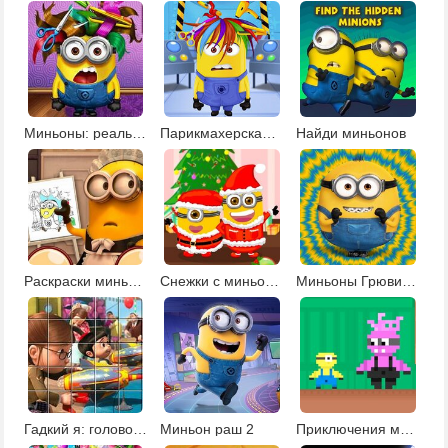
Миньоны: реальные прически
Парикмахерская миньонов
Найди миньонов
Раскраски миньонов 2
Снежки с миньонами
Миньоны Грювитация
Гадкий я: головоломка
Миньон раш 2
Приключения миньона