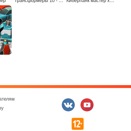
мер
Трансформеры 10 - Темная Сторона Луны
Киберпанк мастер хирургии
ателям
ру