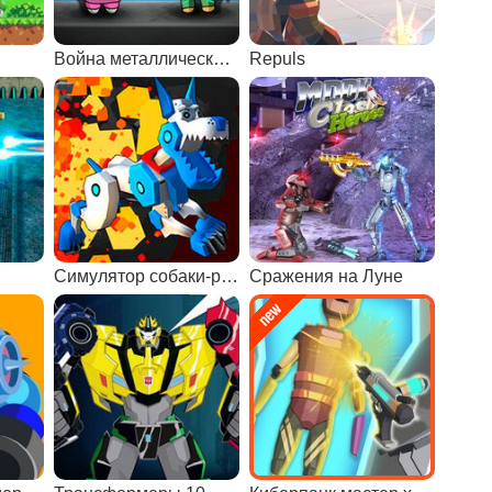
Война металлической армии
Repuls
Симулятор собаки-робота
Сражения на Луне