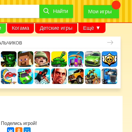
Найти
Найти
игру
Мои игры
и
Когама
Детские игры
Ещё ▼
АЛЬЧИКОВ
Поделись игрой!