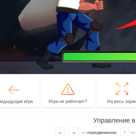
редыдущая игра
Игра не работает?
На весь экра
Управление в 
←
→
↑
— передвижение;
— 