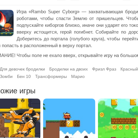
Игра «Rambo Super Cyborg» — захватывающая бродил
роботами, чтобы спасти Землю от пришельцев. Чтобы
подпускайте киборгов близко, иначе они ударят его ток
вверху истощится, герой погибнет. Собирайте по дор
Доберитесь до портала (голубого круга), чтобы перейт
 попасть в расположенный в верху портал.
НИЕ! Чтобы поле не ехало вверх, открывайте игру на большом
Для девочек бродилки
Бродилки на двоих
Фризл Фраз
Красный
Зомби
Бен 10
Трансформеры
Марио
ожие игры