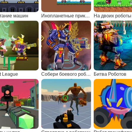
тание машин
Инопланетные приключения Билли
На двоих роботы
t League
Собери боевого робота
Битва Роботов