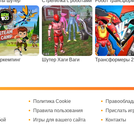
ты шутер
Стрелялка с роботами
Робот трансфор
ркемпинг
Шутер Хаги Ваги
Трансформеры 2
Политика Cookie
Правооблад
Правила пользования
Прислать иг
бой
Игры для вашего сайта
Контакты