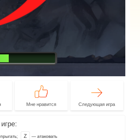
н
Мне нравится
Следующая игра
игре:
Z
прыгать;
— атаковать