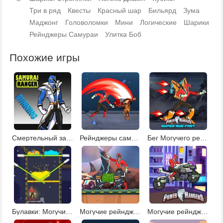
Три в ряд
Квесты
Красный шар
Бильярд
Зума
Маджонг
Головоломки
Мини
Логические
Шарики
Рейнджеры Самураи
Улитка Боб
Похожие игры
Смертельный забег Могучего рейнджера
Рейнджеры самураи: сражения с инопланетянами
Бег Могучего рейнджера
Булавки: Могучие рейнджеры
Могучие рейнджеры: космический золотоискатель
Могучие рейнджеры: гонки