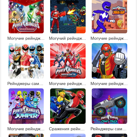
Могучие рейнджеры: три в ряд
Могучий рейнджер против зомби
Могучие рейнджеры: экстремальный забег
Рейнджеры самураи: рождественская миссия
Могучие рейнджеры: найди отличия
Могучие рейнджеры: стрельба с рикошетом
Могучие рейнджеры прыгалка
Сражения рейнджеров самураев
Рейнджеры самураи: гонки на монстр-траке