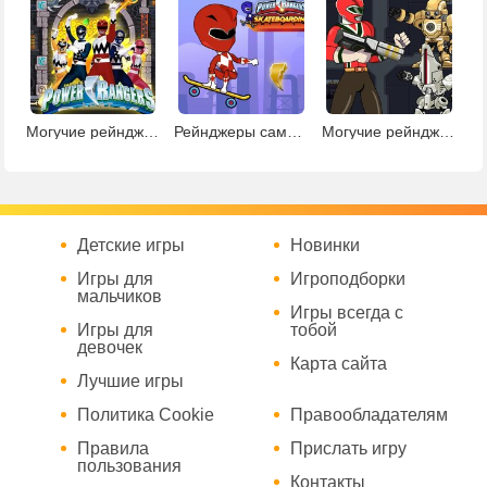
Могучие рейнджеры: булавки
Рейнджеры самураи на скейтборде
Могучие рейнджеры против роботов
Детские игры
Новинки
Игры для
Игроподборки
мальчиков
Игры всегда с
Игры для
тобой
девочек
Карта сайта
Лучшие игры
Политика Cookie
Правообладателям
Правила
Прислать игру
пользования
Контакты