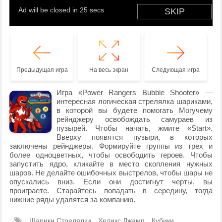
Предыдущая игра
На весь экран
Следующая игра
Игра «Power Rangers Bubble Shooter» —
интересная логическая стрелялка шариками,
в которой вы будете помогать Могучему
рейнджеру освобождать самураев из
пузырей. Чтобы начать, жмите «Start».
Вверху появятся пузыри, в которых
заключены рейнджеры. Формируйте группы из трех и
более одноцветных, чтобы освободить героев. Чтобы
запустить ядро, кликайте в место скопления нужных
шаров. Не делайте ошибочных выстрелов, чтобы шары не
опускались вниз. Если они достигнут черты, вы
проиграете. Старайтесь попадать в середину, тогда
нижние ряды удалятся за компанию.
Шарики Стрелялки
Хеликс Джамп
Кубики