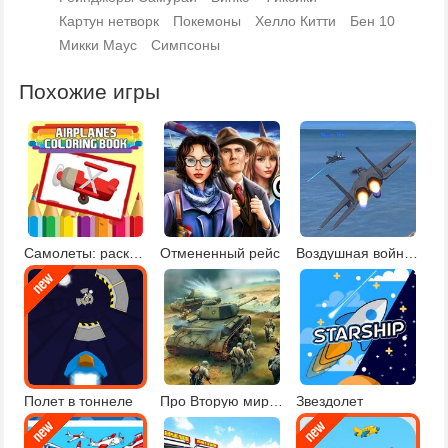
Картун нетворк
Покемоны
Хелло Китти
Бен 10
Микки Маус
Симпсоны
Похожие игры
Самолеты: раскраски
Отмененный рейс
Воздушная война 2
Полет в тоннеле
Про Вторую мировую войну
Звездолет