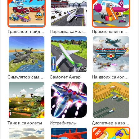
Транспорт найди отличия
Парковка самолета 2013
Приключения в аэропорту
Симулятор самолёта
Самолёт Ангар
На двоих самолеты
Танк и самолеты
Истребитель
Диспетчер в аэропорту