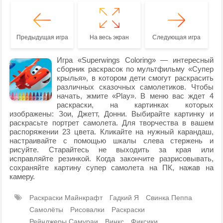
Предыдущая игра
На весь экран
Следующая игра
Игра «Superwings Coloring» — интересный
сборник раскрасок по мультфильму «Супер
крылья», в котором дети смогут раскрасить
различных сказочных самолетиков. Чтобы
начать, жмите «Play». В меню вас ждет 4
раскраски, на картинках которых
изображены: Зои, Джетт, Донни. Выбирайте картинку и
раскрасьте портрет самолета. Для творчества в вашем
распоряжении 23 цвета. Кликайте на нужный карандаш,
настраивайте с помощью шкалы слева стержень и
рисуйте. Старайтесь не выходить за края или
исправляйте резинкой. Когда закончите разрисовывать,
сохраняйте картину супер самолета на ПК, нажав на
камеру.
Раскраски Майнкрафт
Гадкий Я
Свинка Пеппа
Самолёты
Рисовалки
Раскраски
Рейнджеры Самураи
Винкс
Фиксики