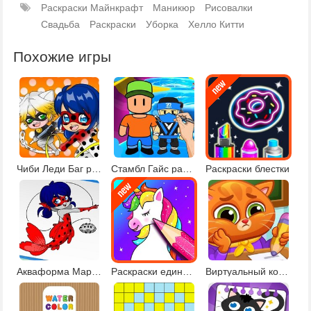
Раскраски Майнкрафт
Маникюр
Рисовалки
Свадьба
Раскраски
Уборка
Хелло Китти
Похожие игры
Чиби Леди Баг раскраска
Стамбл Гайс раскраски
Раскраски блестки
Акваформа Маринетт и друзья
Раскраски единороги
Виртуальный кот в школе