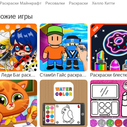
Раскраски Майнкрафт
Рисовалки
Раскраски
Хелло Китти
ожие игры
Чиби Леди Баг раскраска
Стамбл Гайс раскраски
Раскраски блестк