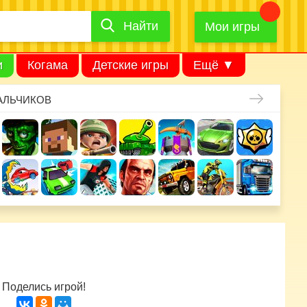
Найти
Найти
игру
Мои игры
и
Когама
Детские игры
Ещё ▼
АЛЬЧИКОВ
Поделись игрой!