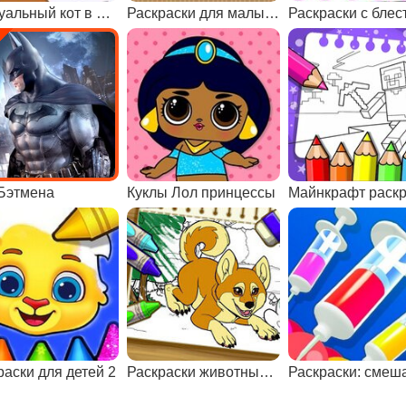
Виртуальный кот в школе
Раскраски для малышей
Бэтмена
Куклы Лол принцессы
Майнкрафт раскр
раски для детей 2
Раскраски животных с креатором 2