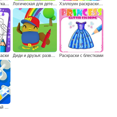
Раскраски с блестками и нейл-арт
Логическая для детей 5 лет
Хэллоуин раскраски и рисовалки
аски
Диди и друзья: развивающие раскраски
Раскраски с блестками
Раскраски: смешай цвета