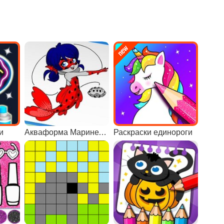
и
Акваформа Маринетт и друзья
Раскраски единороги