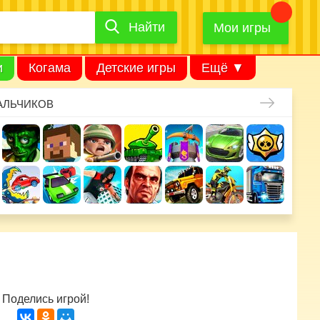
Найти
Найти
игру
Мои игры
и
Когама
Детские игры
Ещё ▼
АЛЬЧИКОВ
Поделись игрой!