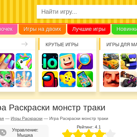
вочек
Игры на двоих
Лучшие игры
Новинк
КРУТЫЕ ИГРЫ
ИГРЫ ДЛЯ М
ра Раскраски монстр траки
ая
—
Игры Раскраски
—
Игра Раскраски монстр траки
Рейтинг:
4.1
Управление:
Мышка