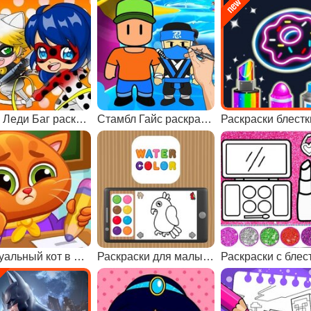
Чиби Леди Баг раскраска
Стамбл Гайс раскраски
Раскраски блестк
Виртуальный кот в школе
Раскраски для малышей