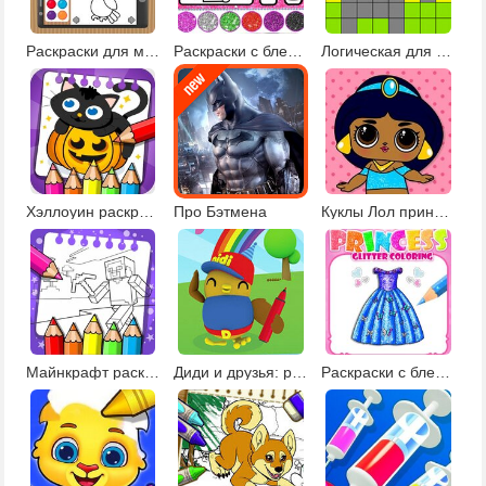
Раскраски для малышей
Раскраски с блестками и нейл-арт
Логическая для детей 5 лет
Хэллоуин раскраски и рисовалки
Про Бэтмена
Куклы Лол принцессы
Майнкрафт раскраски
Диди и друзья: развивающие раскраски
Раскраски с блестками