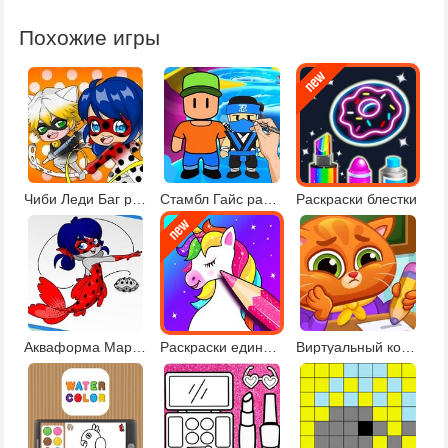
Похожие игры
Чиби Леди Баг раскраска
Стамбл Гайс раскраски
Раскраски блестки
Акваформа Маринетт и друзья
Раскраски единороги
Виртуальный кот в школе