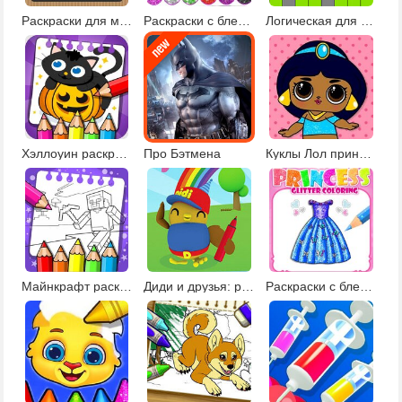
Раскраски для малышей
Раскраски с блестками и нейл-арт
Логическая для детей 5 лет
Хэллоуин раскраски и рисовалки
Про Бэтмена
Куклы Лол принцессы
Майнкрафт раскраски
Диди и друзья: развивающие раскраски
Раскраски с блестками