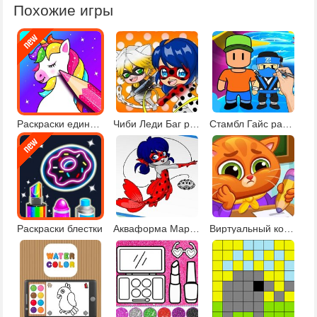
Похожие игры
Раскраски единороги
Чиби Леди Баг раскраска
Стамбл Гайс раскраски
Раскраски блестки
Акваформа Маринетт и друзья
Виртуальный кот в школе