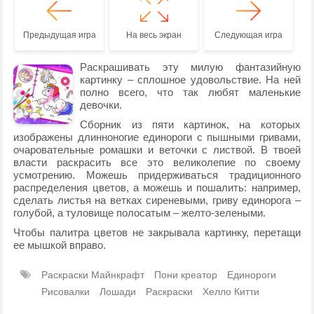
Предыдущая игра
На весь экран
Следующая игра
Раскрашивать эту милую фантазийную
картинку – сплошное удовольствие. На ней
полно всего, что так любят маленькие
девочки.
Сборник из пяти картинок, на которых
изображены длинноногие единороги с пышными гривами,
очаровательные ромашки и веточки с листвой. В твоей
власти раскрасить все это великолепие по своему
усмотрению. Можешь придерживаться традиционного
распределения цветов, а можешь и пошалить: например,
сделать листья на ветках сиреневыми, гриву единорога –
голубой, а туловище полосатым – желто-зелеными.
Чтобы палитра цветов не закрывала картинку, перетащи
ее мышкой вправо.
Раскраски Майнкрафт
Пони креатор
Единороги
Рисовалки
Лошади
Раскраски
Хелло Китти