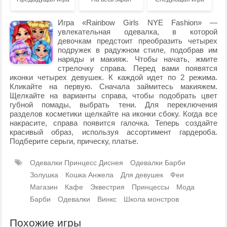
Игра «Rainbow Girls NYE Fashion» —
увлекательная одевалка, в которой
девочкам предстоит преобразить четырех
подружек в радужном стиле, подобрав им
наряды и макияж. Чтобы начать, жмите
стрелочку справа. Перед вами появятся
иконки четырех девушек. К каждой идет по 2 режима.
Кликайте на первую. Сначала займитесь макияжем.
Щелкайте на варианты справа, чтобы подобрать цвет
губной помады, выбрать тени. Для переключения
разделов косметики щелкайте на иконки сбоку. Когда все
накрасите, справа появится галочка. Теперь создайте
красивый образ, используя ассортимент гардероба.
Подберите серьги, прическу, платье.
Одевалки Принцесс Диснея
Одевалки Барби
Золушка
Кошка Анжела
Для девушек
Феи
Магазин
Кафе
Эквестрия
Принцессы
Мода
Барби
Одевалки
Винкс
Школа монстров
Похожие игры