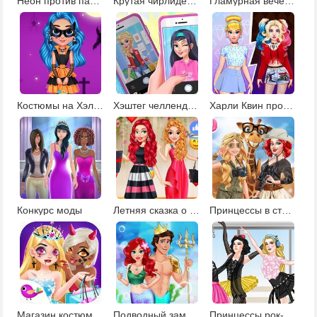
Неон против пастель: декор елки
Крутая чирлидерша
Гламурная вечеринка
Костюмы на Хэллоуин
Хэштег челлендж для Эльзы
Харли Квин против Золушки: модная битва
Конкурс моды
Летняя сказка о принцессе
Принцессы в стиле сафари
Магазин костюмов для Хэллоуина
Подводный замок русалочки
Принцессы рок-балерины