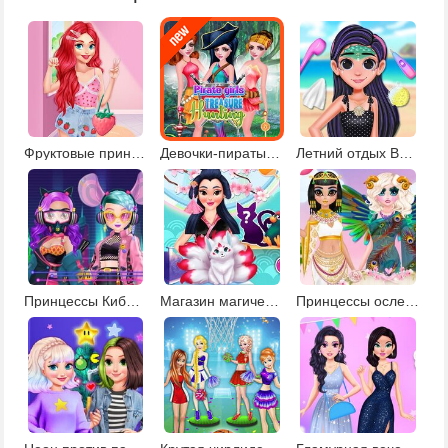
Фруктовые принты для принцесс
Девочки-пираты в поисках сокровищ
Летний отдых Вайлет
Принцессы КиберПанк 220
Магазин магических существ
Принцессы ослепительные богини