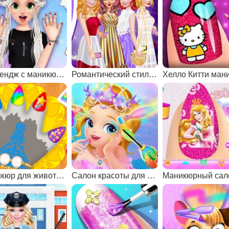
Челлендж с маникюром
Романтический стиль для принцесс
Хелло Китти ман
Маникюр для животных
Салон красоты для русалок