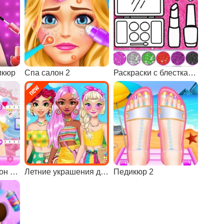
икюр
Спа салон 2
Раскраски с блестками и нейл-арт
Маникюрный салон принцессы
Летние украшения для принцесс
Педикюр 2