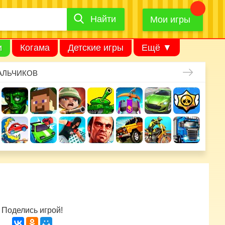
Найти
Найти
игру
Мои игры
и
Когама
Детские игры
Ещё ▼
АЛЬЧИКОВ
Поделись игрой!