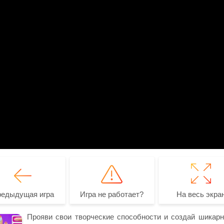
редыдущая игра
Игра не работает?
На весь экра
Прояви свои творческие способности и создай шикарн