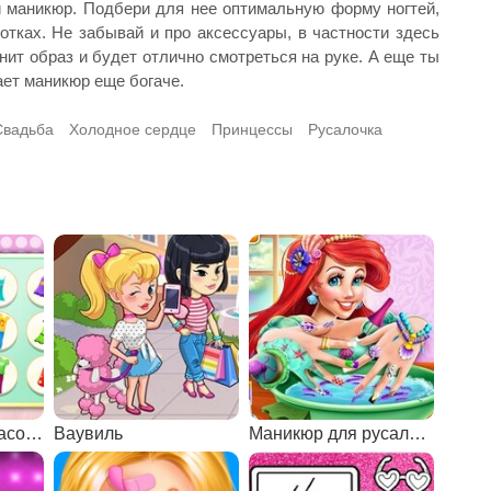
й маникюр. Подбери для нее оптимальную форму ногтей,
отках. Не забывай и про аксессуары, в частности здесь
ит образ и будет отлично смотреться на руке. А еще ты
ает маникюр еще богаче.
Свадьба
Холодное сердце
Принцессы
Русалочка
Детский салон красоты
Ваувиль
Маникюр для русалочки