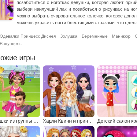
позаботиться о ноготках девушки, которая любит ярки
выбери наилучший лак и позаботься о рисунках на ног
можно выбрать очаровательное колечко, которое дополн
можешь украсить ногти блестящими стразами, что сдел
Одевалки Принцесс Диснея
Золушка
Беременные
Маникюр
Рапунцель
ожие игры
Девушки из группы поддержки
Харли Квинн и принцессы в салоне красоты