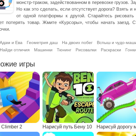
монстр-траком, задействованном в перевозке грузов. За
Но как это сделать, если отсутствует дорога? Взять и
от одной платформы к другой. Старайтесь рисовать 
ет потерять товар. Жмите «Курсоры», чтобы начать заезд. 
очки.
Адам и Ева
Геометрия даш
На двоих побег
Вспыш и чудо-маш
Найди отличия
Машинки
Тюнинг
Рисовалки
Раскраски
Гонк
ожие игры
 Climber 2
Нарисуй путь Бену 10