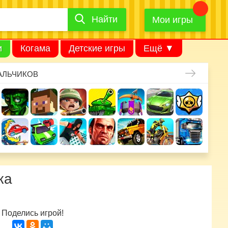
Найти
Найти
игру
Мои игры
и
Когама
Детские игры
Ещё ▼
АЛЬЧИКОВ
ка
Поделись игрой!