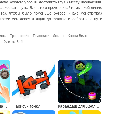
дача каждого уровня: доставить груз к месту назначения.
 нарисовать путь. Для этого прочерчивайте мышкой линию
так, чтобы было поменьше бугров, иначе монстр-трак
Стремитесь довезти ящик до флажка и собрать по пути
инки
Троллфейс
Грузовики
Джипы
Хэппи Вилс
и
Улитка Боб
Нарисуй дорогу машине
Нарисуй гонку
Карандаш для Хэллоуина