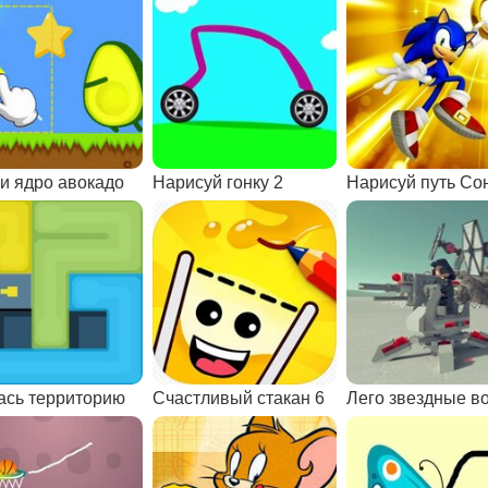
и ядро авокадо
Нарисуй гонку 2
Нарисуй путь Со
ась территорию
Счастливый стакан 6