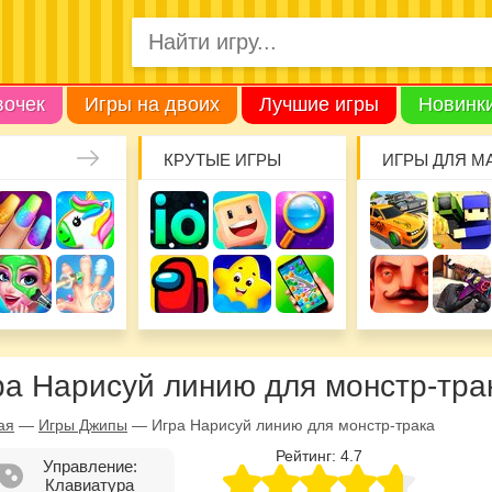
вочек
Игры на двоих
Лучшие игры
Новинк
КРУТЫЕ ИГРЫ
ИГРЫ ДЛЯ М
ра Нарисуй линию для монстр-тра
ая
—
Игры Джипы
—
Игра Нарисуй линию для монстр-трака
Рейтинг:
4.7
Управление:
Клавиатура