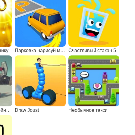
нику
Парковка нарисуй маршрут
Счастливый стакан 5
Лего звездные войны: гонки на поле боя
Draw Joust
Необычное такси