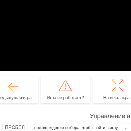
редыдущая игра
Игра не работает?
На весь экра
Управление в 
ПРОБЕЛ
←
— подтверждение выбора, чтобы войти в игру;