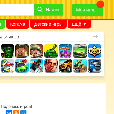
Найти
Найти
игру
Мои игры
и
Когама
Детские игры
Ещё ▼
АЛЬЧИКОВ
Поделись игрой!