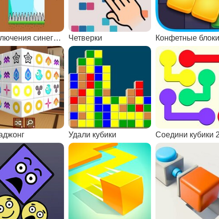
Приключения синего кубика
Четверки
Конфетные блок
аджонг
Удали кубики
Соедини кубики 