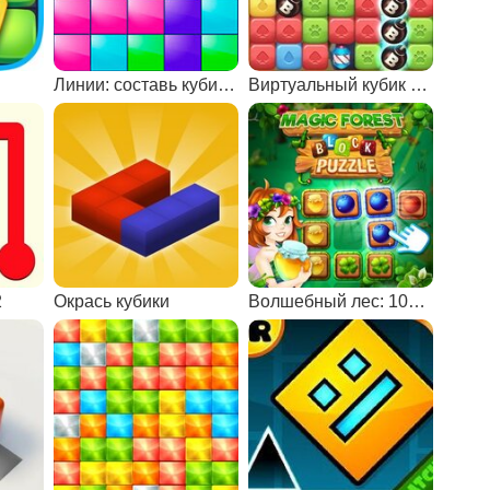
и
Линии: составь кубики в ряд
Виртуальный кубик Рубика играть
2
Окрась кубики
Волшебный лес: 10х10