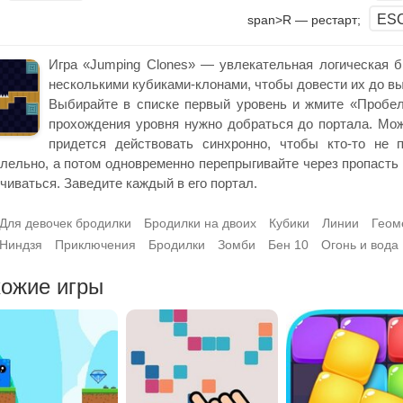
ES
span>R — рестарт;
Игра «Jumping Clones» — увлекательная логическая б
несколькими кубиками-клонами, чтобы довести их до вых
Выбирайте в списке первый уровень и жмите «Пробел
прохождения уровня нужно добраться до портала. Мож
придется действовать синхронно, чтобы кто-то не 
лельно, а потом одновременно перепрыгивайте через пропасть
чиваться. Заведите каждый в его портал.
Для девочек бродилки
Бродилки на двоих
Кубики
Линии
Геом
Ниндзя
Приключения
Бродилки
Зомби
Бен 10
Огонь и вода
ожие игры