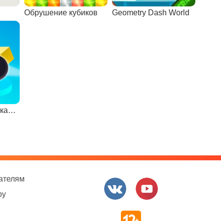
Обрушение кубиков
Geometry Dash World
Стрельба по кубикам 3D
ателям
ру