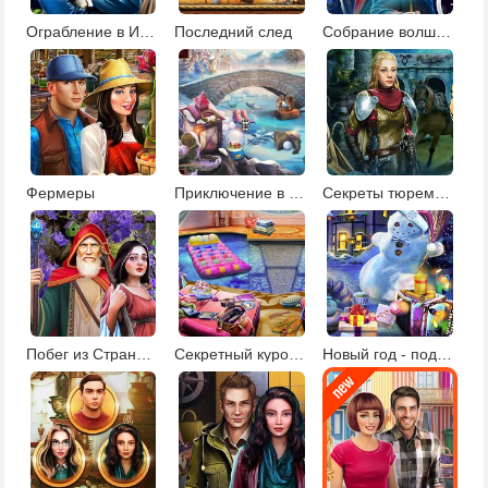
Ограбление в Италии
Последний след
Собрание волшебников
Фермеры
Приключение в Зимней стране
Секреты тюремного замка
Побег из Страны чудес
Секретный курорт для знаменитостей
Новый год - подарки под елкой