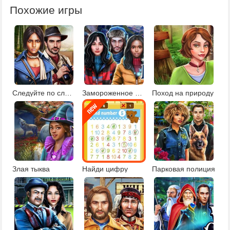
Похожие игры
Следуйте по следам
Замороженное поместье
Поход на природу
Злая тыква
Найди цифру
Парковая полиция