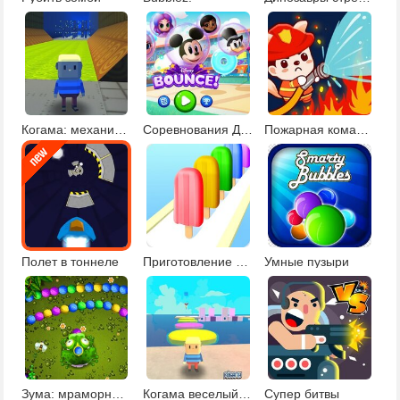
Когама: механический паркур
Соревнования Дисней
Пожарная команда
Полет в тоннеле
Приготовление эскимо
Умные пузыри
Зума: мраморный египетский квест
Когама веселый паркур Обби
Супер битвы