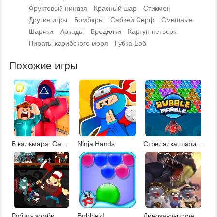
Фруктовый ниндзя
Красный шар
Стикмен
Другие игры
Бомберы
Сабвей Серф
Смешные
Шарики
Аркады
Бродилки
Картун нетворк
Пираты карибского моря
Губка Боб
Похожие игры
В кальмара: Сабвей Серф
Ninja Hands
Стрелялка шариками 2
Рубить зомби
Bubblez!
Динозавры стрелялки 2