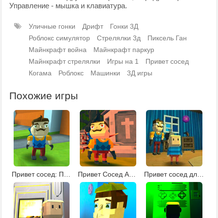
Управление - мышка и клавиатура.
Уличные гонки
Дрифт
Гонки 3Д
Роблокс симулятор
Стрелялки 3д
Пиксель Ган
Майнкрафт война
Майнкрафт паркур
Майнкрафт стрелялки
Игры на 1
Привет сосед
Когама
Роблокс
Машинки
3Д игры
Похожие игры
Привет сосед: Побег из дома
Привет Сосед Альфа 3: битва на кладбище
Привет сосед для мальчиков