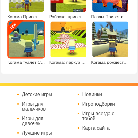
Когама Привет Сосед
Роблокс: привет сосед
Пазлы Привет сосед
Когама туалет Скибиди
Когама: паркур со звездами
Когама рождественское приключение
Детские игры
Новинки
Игры для
Игроподборки
мальчиков
Игры всегда с
Игры для
тобой
девочек
Карта сайта
Лучшие игры