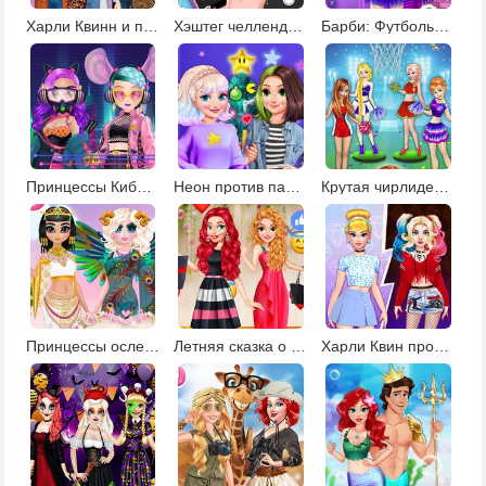
Харли Квинн и принцессы в салоне красоты
Хэштег челлендж для Эльзы
Барби: Футбольные болельщицы
Принцессы КиберПанк 220
Неон против пастель: декор елки
Крутая чирлидерша
Принцессы ослепительные богини
Летняя сказка о принцессе
Харли Квин против Золушки: модная битва