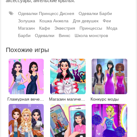
аксессуары, ангельские крылья.
Одевалки Принцесс Диснея
Одевалки Барби
Золушка
Кошка Анжела
Для девушек
Феи
Магазин
Кафе
Эквестрия
Принцессы
Мода
Барби
Одевалки
Винкс
Школа монстров
Похожие игры
Гламурная вечеринка
Магазин магических существ
Конкурс моды