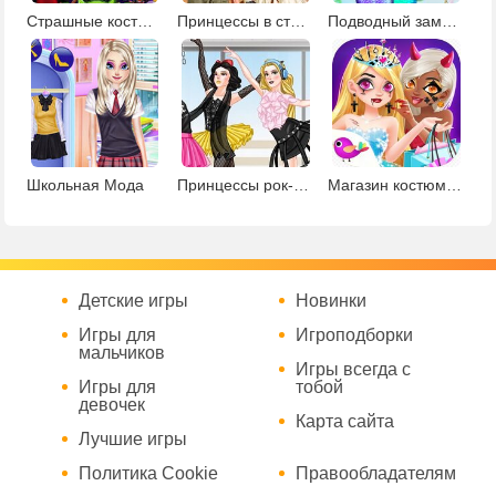
Страшные костюмы Рапунцель и Ариэль
Принцессы в стиле сафари
Подводный замок русалочки
Школьная Мода
Принцессы рок-балерины
Магазин костюмов для Хэллоуина
Детские игры
Новинки
Игры для
Игроподборки
мальчиков
Игры всегда с
Игры для
тобой
девочек
Карта сайта
Лучшие игры
Политика Cookie
Правообладателям